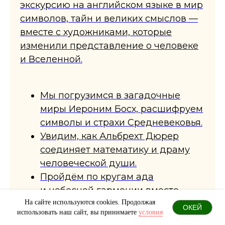
экскурсию на английском языке в мир
символов, тайн и великих смыслов —
вместе с художниками, которые
изменили представление о человеке
и Вселенной.
Мы погрузимся в загадочные
миры Иероним Босх, расшифруем
символы и страхи Средневековья.
Увидим, как Альбрехт Дюрер
соединяет математику и драму
человеческой души.
Пройдём по кругам ада
и небесной гармонии вместе
На сайте используются cookies. Продолжая
с Данте Алигьери.
ОКЕЙ
использовать наш сайт, вы принимаете
условия