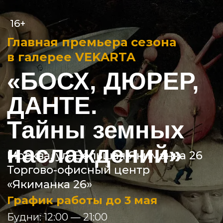
16+
Главная премьера сезона
в галерее VEKARTA
«БОСХ, ДЮРЕР,
ДАНТЕ.
Тайны земных
наслаждений»
Москва, ул. Большая Якиманка 26
Торгово-офисный центр
«Якиманка 26»
График работы до 3 мая
Будни: 12:00 — 21:00
Выходные: 11:00 — 20:00
ВАЖНО: 17 апреля галерея
работает до 17:00
АКЦИЯ! Каждый
понедельник билет по