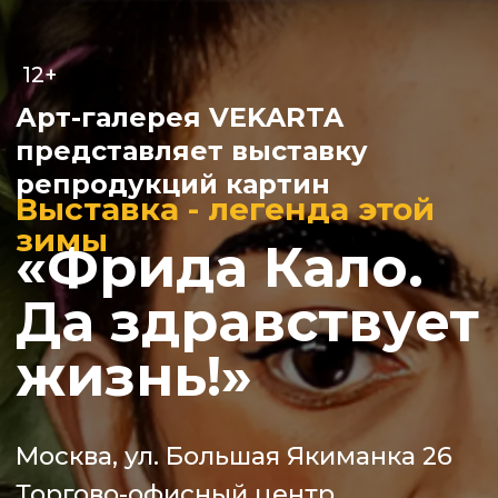
12+
Арт-галерея VEKARTA
представляет выставку
репродукций картин
Выставка - легенда этой
зимы
«Фрида Кало.
Да здравствует
жизнь!»
Москва, ул. Большая Якиманка 26
Торгово-офисный центр
«Якиманка 26»
Выставка закрылась!
Будни: 12:00 — 21:00